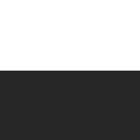
Mein Interior-Design Service umfasst weit mehr als nur
die Planung. Auf Wunsch biete ich die komplette
Ausstattung Ihrer Räume aus einer Hand. Von der
gekonnten Auswahl der Möbel bis hin zur Dekoration
– damit Ihr Zuhause oder Büro Ihren individuellen Stil
perfekt widerspiegelt. Lassen Sie sich von meinen
kreativen Ideen inspirieren und verwandeln Sie Ihre